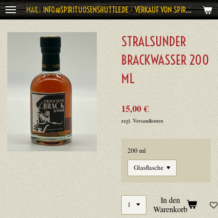
MAIL: I
NFO@SPIRITUOSENSHUTTLE.DE - VERKAUF VON SPIRITUOSEN AB 18 JAHRE
Zum
Hauptinhalt
springen
STRALSUNDER
BRACKWASSER 200
ML
15,00 €
zzgl. Versandkosten
200 ml
In den
Warenkorb