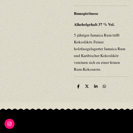
Rumspirituose
Alkoholgehalt 37 % Vol.
5 jähriger Jamaica Rum trifft
Kokoslikör. Feiner
holzfassgelagerter Jamaica Rum
und Karibischer Kokoslikör
vereinen sich zu einer feinen
Rum-Kokosnote.
T
T
T
T
e
e
e
e
i
i
i
i
l
l
l
l
e
e
e
e
n
n
n
n
I
n