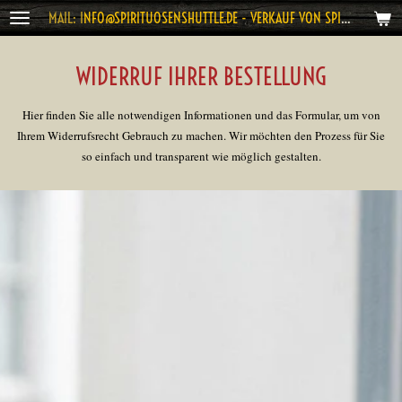
MAIL: I
NFO@SPIRITUOSENSHUTTLE.DE - VERKAUF VON SPIRITUOSEN AB 18 JAHRE
Zum
Hauptinhalt
springen
WIDERRUF IHRER BESTELLUNG
Hier finden Sie alle notwendigen Informationen und das Formular, um von
Ihrem Widerrufsrecht Gebrauch zu machen. Wir möchten den Prozess für Sie
so einfach und transparent wie möglich gestalten.