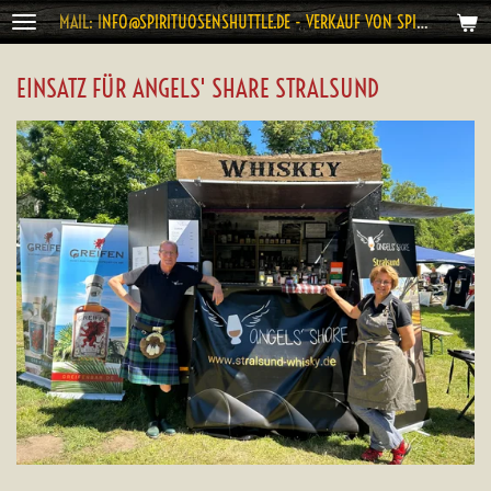
MAIL: I
NFO@SPIRITUOSENSHUTTLE.DE - VERKAUF VON SPIRITUOSEN AB 18 JAHRE
Zum
Hauptinhalt
springen
EINSATZ FÜR ANGELS' SHARE STRALSUND