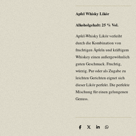
Apfel Whisky Likör
Alkoholgehalt: 25 % Vol.
Apfel-Whisky Likör verleiht
durch die Kombination von
fruchtigen Äpfeln und kräftigem
Whiskey einen außergewöhnlich
guten Geschmack. Fruchtig,
würzig. Pur oder als Zugabe zu
leichten Gerichten eignet sich
dieser Likör perfekt. Die perfekte
Mischung für einen gelungenen
Genuss.
T
T
T
T
e
e
e
e