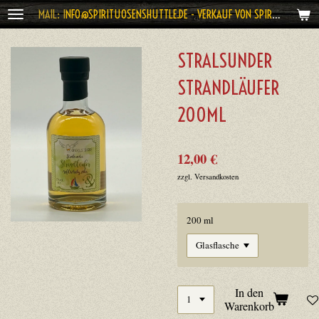
MAIL: I
NFO@SPIRITUOSENSHUTTLE.DE - VERKAUF VON SPIRITUOSEN AB 18 JAHRE
Zum
Hauptinhalt
springen
STRALSUNDER
STRANDLÄUFER
200ML
12,00 €
zzgl. Versandkosten
200 ml
In den
Warenkorb